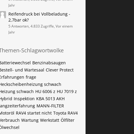
Jahr
Reifendruck bei Vollbeladung -
2,7bar ok?
5 Antworten, 4.833 Zugriffe, Vor einem
Jahr
Themen-Schlagwortwolke
Batteriewechsel
Benzinabsaugen
Bestell- und Wartesaal
Clever Protect
Erfahrungen
frage
Heckscheibenheizung schwach
Heizung schwach
HU 6006 z
HU 7019 z
Hybrid
Inspektion
KBA 5013 AKH
langzeiterfahrung
MANN-FILTER
Motoröl
RAV4 startet nicht
Toyota RAV4
Verbrauch
Wartung
Werkstatt
Ölfilter
Ölwechsel