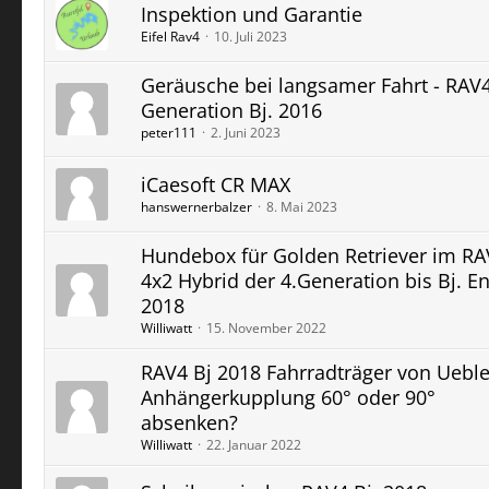
Inspektion und Garantie
Eifel Rav4
10. Juli 2023
Geräusche bei langsamer Fahrt - RAV
Generation Bj. 2016
peter111
2. Juni 2023
iCaesoft CR MAX
hanswernerbalzer
8. Mai 2023
Hundebox für Golden Retriever im RA
4x2 Hybrid der 4.Generation bis Bj. E
2018
Williwatt
15. November 2022
RAV4 Bj 2018 Fahrradträger von Ueble
Anhängerkupplung 60° oder 90°
absenken?
Williwatt
22. Januar 2022