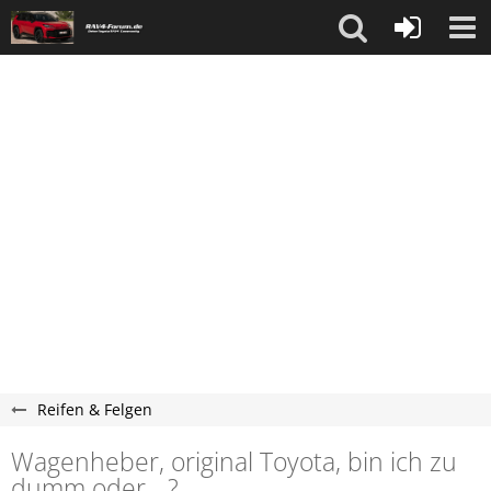
Reifen & Felgen
Wagenheber, original Toyota, bin ich zu
dumm oder....?