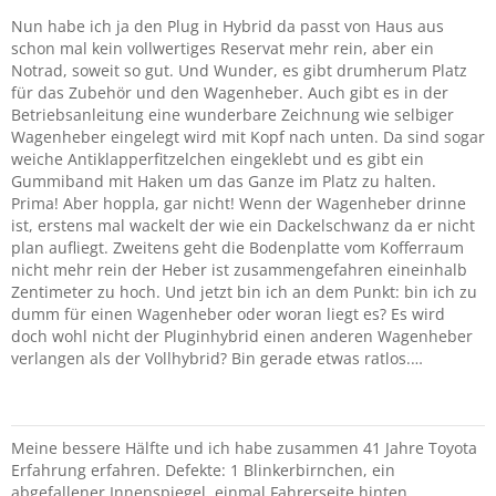
Nun habe ich ja den Plug in Hybrid da passt von Haus aus
schon mal kein vollwertiges Reservat mehr rein, aber ein
Notrad, soweit so gut. Und Wunder, es gibt drumherum Platz
für das Zubehör und den Wagenheber. Auch gibt es in der
Betriebsanleitung eine wunderbare Zeichnung wie selbiger
Wagenheber eingelegt wird mit Kopf nach unten. Da sind sogar
weiche Antiklapperfitzelchen eingeklebt und es gibt ein
Gummiband mit Haken um das Ganze im Platz zu halten.
Prima! Aber hoppla, gar nicht! Wenn der Wagenheber drinne
ist, erstens mal wackelt der wie ein Dackelschwanz da er nicht
plan aufliegt. Zweitens geht die Bodenplatte vom Kofferraum
nicht mehr rein der Heber ist zusammengefahren eineinhalb
Zentimeter zu hoch. Und jetzt bin ich an dem Punkt: bin ich zu
dumm für einen Wagenheber oder woran liegt es? Es wird
doch wohl nicht der Pluginhybrid einen anderen Wagenheber
verlangen als der Vollhybrid? Bin gerade etwas ratlos.…
Meine bessere Hälfte und ich habe zusammen 41 Jahre Toyota
Erfahrung erfahren. Defekte: 1 Blinkerbirnchen, ein
abgefallener Innenspiegel, einmal Fahrerseite hinten