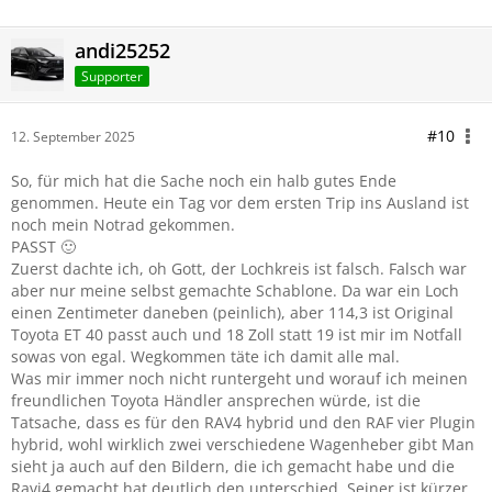
andi25252
Supporter
#10
12. September 2025
So, für mich hat die Sache noch ein halb gutes Ende
genommen. Heute ein Tag vor dem ersten Trip ins Ausland ist
noch mein Notrad gekommen.
PASST 🙂
Zuerst dachte ich, oh Gott, der Lochkreis ist falsch. Falsch war
aber nur meine selbst gemachte Schablone. Da war ein Loch
einen Zentimeter daneben (peinlich), aber 114,3 ist Original
Toyota ET 40 passt auch und 18 Zoll statt 19 ist mir im Notfall
sowas von egal. Wegkommen täte ich damit alle mal.
Was mir immer noch nicht runtergeht und worauf ich meinen
freundlichen Toyota Händler ansprechen würde, ist die
Tatsache, dass es für den RAV4 hybrid und den RAF vier Plugin
hybrid, wohl wirklich zwei verschiedene Wagenheber gibt Man
sieht ja auch auf den Bildern, die ich gemacht habe und die
Ravi4 gemacht hat deutlich den unterschied. Seiner ist kürzer