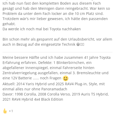
viele Grüße,
Ich hab nun fast den kompletten Boden aus diesem Fach
Ravi4
gesägt und hab den Meinigen dann reingebracht. War kein so
Problem da unter dem Fach locker an die 10 cm Platz sind.
Trotzdem wär’s mir lieber gewesen, ich hätte den passenden
gehabt.
Da werde ich noch mal bei Toyota nachhaken
Bin schon mehr als gespannt auf den Urlaubsbericht, vor allem
auch in Bezug auf die eingesetzte Technik 😁👍🏻
Meine bessere Hälfte und ich habe zusammen 41 Jahre Toyota
Erfahrung erfahren. Defekte: 1 Blinkerbirnchen, ein
abgefallener Innenspiegel, einmal Fahrerseite hinten
Zentralverriegelung ausgefallen, einmal 3. Bremsleuchte und
eine 12V Batterie ...... noch Fragen
Aktuell: 2014 Yaris Hybrid und 2025 RAV4 Plug-in, Style, mit
einmal alles nur ohne Panoramadach
Davor: 1998 Corolla, 2008 Corolla Verso, 2019 Auris TS Hybrid,
2021 RAV4 Hybrid 4x4 Black Edition
1