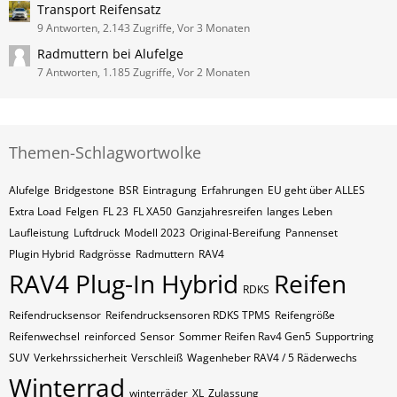
Transport Reifensatz
9 Antworten, 2.143 Zugriffe, Vor 3 Monaten
Radmuttern bei Alufelge
7 Antworten, 1.185 Zugriffe, Vor 2 Monaten
Themen-Schlagwortwolke
Alufelge
Bridgestone
BSR
Eintragung
Erfahrungen
EU geht über ALLES
Extra Load
Felgen
FL 23
FL XA50
Ganzjahresreifen
langes Leben
Laufleistung
Luftdruck
Modell 2023
Original-Bereifung
Pannenset
Plugin Hybrid
Radgrösse
Radmuttern
RAV4
RAV4 Plug-In Hybrid
Reifen
RDKS
Reifendrucksensor
Reifendrucksensoren RDKS TPMS
Reifengröße
Reifenwechsel
reinforced
Sensor
Sommer Reifen Rav4 Gen5
Supportring
SUV
Verkehrssicherheit
Verschleiß
Wagenheber RAV4 / 5 Räderwechs
Winterrad
winterräder
XL
Zulassung