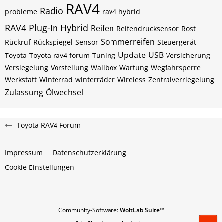
RAV4
Radio
probleme
rav4 hybrid
RAV4 Plug-In Hybrid
Reifen
Reifendrucksensor
Rost
Sommerreifen
Rückruf
Rückspiegel
Sensor
Steuergerät
Update
USB
Toyota
Toyota rav4 forum
Tuning
Versicherung
Versiegelung
Vorstellung
Wallbox
Wartung
Wegfahrsperre
Werkstatt
Winterrad
winterräder
Wireless
Zentralverriegelung
Zulassung
Ölwechsel
Toyota RAV4 Forum
Impressum
Datenschutzerklärung
Cookie Einstellungen
Community-Software:
WoltLab Suite™