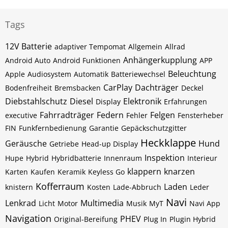
Tags
12V Batterie
adaptiver Tempomat
Allgemein
Allrad
Anhängerkupplung
Android Auto
Android Funktionen
APP
Beleuchtung
Apple
Audiosystem
Automatik
Batteriewechsel
CarPlay
Dachträger
Bodenfreiheit
Bremsbacken
Deckel
Diebstahlschutz
Diesel
Elektronik
Display
Erfahrungen
Fahrradträger
Federn
Felgen
executive
Fehler
Fensterheber
FIN
Funkfernbedienung
Garantie
Gepäckschutzgitter
Heckklappe
Geräusche
Hund
Getriebe
Head-up Display
Inspektion
Hupe
Hybrid
Hybridbatterie
Innenraum
Interieur
klappern
knarzen
Karten
Kaufen
Keramik
Keyless Go
Kofferraum
Laden
knistern
Kosten
Lade-Abbruch
Leder
Navi
Lenkrad
Multimedia
Licht
Motor
Musik
MyT
Navi App
Navigation
PHEV
Original-Bereifung
Plug In
Plugin Hybrid