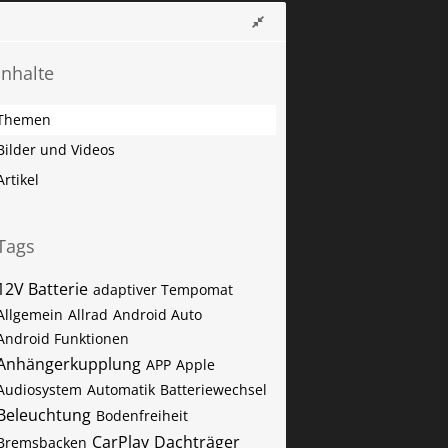
Inhalte
Themen
Bilder und Videos
Artikel
Tags
12V Batterie
adaptiver Tempomat
Allgemein
Allrad
Android Auto
Android Funktionen
Anhängerkupplung
APP
Apple
Audiosystem
Automatik
Batteriewechsel
Beleuchtung
Bodenfreiheit
CarPlay
Dachträger
Bremsbacken