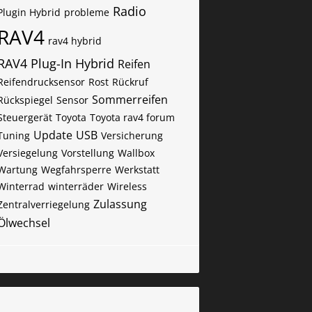
Radio
Plugin Hybrid
probleme
RAV4
rav4 hybrid
RAV4 Plug-In Hybrid
Reifen
Reifendrucksensor
Rost
Rückruf
Sommerreifen
Rückspiegel
Sensor
Steuergerät
Toyota
Toyota rav4 forum
Update
USB
Tuning
Versicherung
Versiegelung
Vorstellung
Wallbox
Wartung
Wegfahrsperre
Werkstatt
Winterrad
winterräder
Wireless
Zulassung
Zentralverriegelung
Ölwechsel