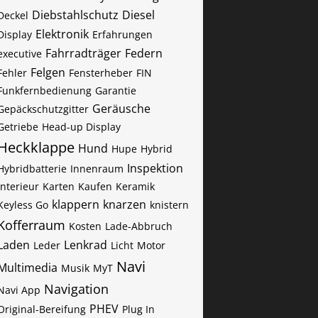
Diebstahlschutz
Diesel
Deckel
Elektronik
Display
Erfahrungen
Fahrradträger
Federn
executive
Felgen
Fehler
Fensterheber
FIN
Funkfernbedienung
Garantie
Geräusche
Gepäckschutzgitter
Getriebe
Head-up Display
Heckklappe
Hund
Hupe
Hybrid
Inspektion
Hybridbatterie
Innenraum
Interieur
Karten
Kaufen
Keramik
klappern
knarzen
Keyless Go
knistern
Kofferraum
Kosten
Lade-Abbruch
Laden
Lenkrad
Leder
Licht
Motor
Navi
Multimedia
Musik
MyT
Navigation
Navi App
PHEV
Original-Bereifung
Plug In